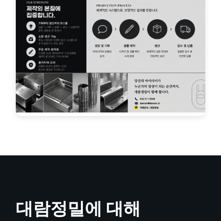
캠핑용품
조리용품 & 용기
대람정밀에 대해