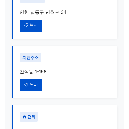
인천 남동구 만월로 34
📋 복사
지번주소
간석동 1-198
📋 복사
☎️ 전화