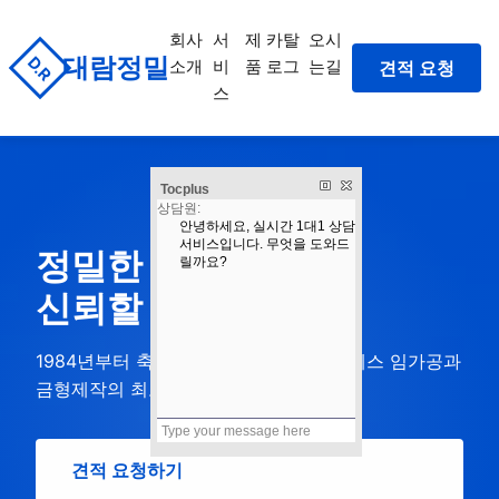
회사
서
제
카탈
오시
대람정밀
D.R
소개
비
품
로그
는길
견적 요청
스
Tocplus
정밀한 기술,
신뢰할 수 있는 품질
1984년부터 축적된 경험과 노하우로 프레스 임가공과
금형제작의 최고 수준을 제공합니다
견적 요청하기